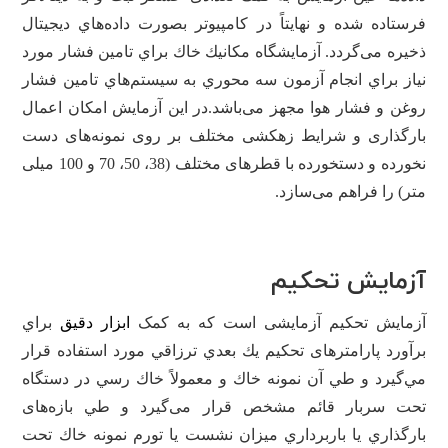
فرستاده شده و نهايتاً در كامپيوتر بصورت داده‌هاي ديجيتال
ذخیره می‌گردد. آزمايشگاه مكانيك خاك براي تامين فشار مورد
نياز براي انجام آزمون سه محوري به سيستم‌هاي تامين فشار
روغن و فشار هوا مجهز می‌باشد.در این آزمایش امکان اعمال
بارگذاری و شرایط زهکشی مختلف بر روی نمونه‌های دست
نخورده و دستخورده با قطرهای مختلف (38، 50، 70 و 100 میلی
متر) را فراهم می‌سازد.
آزمایش تحکیم
آزمايش تحكيم آزمايشی است که به کمک
ابزار دقیق
براي
برآورد پارامترهای تحكيم يك بعدي ترزاقي مورد استفاده قرار
مي‌گيرد و طي آن نمونه خاك و معمولاً خاك رسي در دستگاه
تحت سربار قائم مشخص قرار می‌گيرد و طي بازه‌های
بارگذاري يا باربرداري ميزان نشست يا تورم نمونه خاك تحت