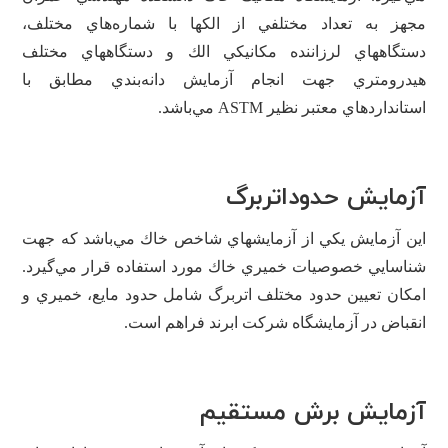
مجهز به تعداد مختلفي از الكها با شماره‌هاي مختلف،
دستگاههاي لرزاننده مكانيكي الك و دستگاههاي مختلف
هيدرومتري جهت انجام آزمايش دانه‌بندي مطابق با
استانداردهاي معتبر نظير ASTM مي‌باشد.
آزمایش حدوداتربرگ
اين آزمايش يكي از آزمايشهاي شاخص خاك مي‌باشد كه جهت
شناسايي خصوصيات خميري خاك مورد استفاده قرار مي‌گيرد.
امكان تعيين حدود مختلف اتربرگ شامل حدود مايع، خميري و
انقباض در آزمايشگاه شرکت ابرند فراهم است.
آزمایش برش مستقیم