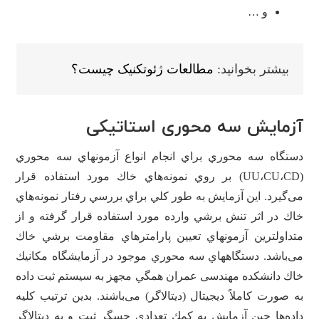
و …
بیشتر بخوانید:
مطالعات ژئوتکنیک چیست؟
آزمایش سه محوری استاتیکی
دستگاه سه محوري براي انجام انواع آزمونهاي سه محوري
(UU،CU،CD) بر روي نمونه‌هاي خاك مورد استفاده قرار
می‌گيرد. اين آزمايش به طور كلي براي بررسي رفتار نمونه‌هاي
خاك در اثر تنش برشي وارده مورد استفاده قرار گرفته و از
متداولترين آزمونهاي تعيين پارامترهاي مقاومت برشي خاك
می‌باشد. دستگاههاي سه محوري موجود در آزمايشگاه مكانيك
خاك دانشكده مهندسی عمران همگي مجهز به سيستم ثبت داده
به صورت كاملاً دیجیتال (ديتالاگر) می‌باشند. بدين ترتيب كليه
داده‌ها حين آزمايش به كمك تعدادی حسگر ثبت و به ديتالاگر