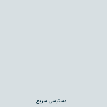
آدرس: تهران – تهرانپارس، خیابان ۱۳۴ غربی (بهار)، پلاک
۱۰۷، واحد ۲
تلفن: 77861798-021
دسترسی سریع