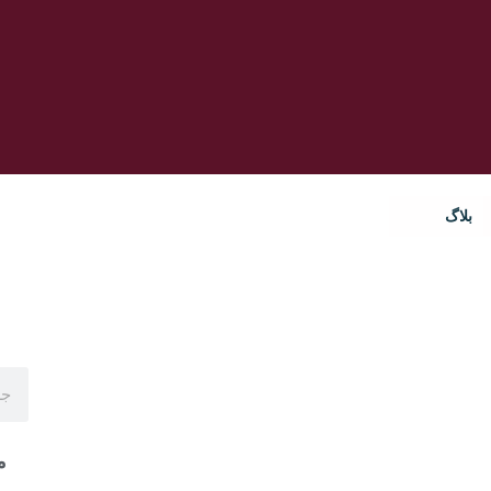
بلاگ
م