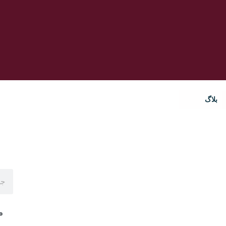
بلاگ
م