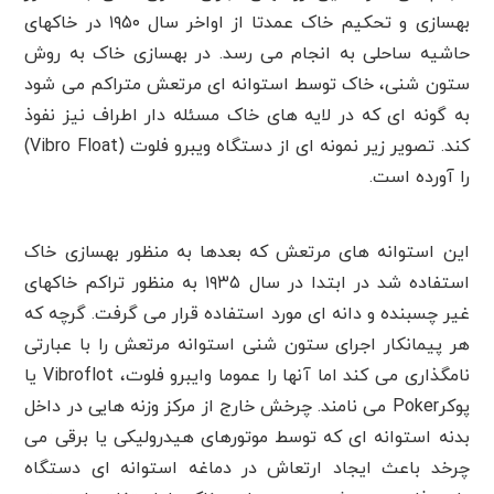
بهسازی و تحکیم خاک عمدتا از اواخر سال ۱۹۵۰ در خاکهای
حاشیه ساحلی به انجام می رسد. در بهسازی خاک به روش
ستون شنی، خاک توسط استوانه ای مرتعش متراکم می شود
به گونه ای که در لایه های خاک مسئله دار اطراف نیز نفوذ
کند. تصویر زیر نمونه ای از دستگاه ویبرو فلوت (Vibro Float)
را آورده است.
این استوانه های مرتعش که بعدها به منظور بهسازی خاک
استفاده شد در ابتدا در سال ۱۹۳۵ به منظور تراکم خاکهای
غیر چسبنده و دانه ای مورد استفاده قرار می گرفت. گرچه که
هر پیمانکار اجرای ستون شنی استوانه مرتعش را با عبارتی
نامگذاری می کند اما آنها را عموما وایبرو فلوت، Vibroflot یا
پوکرPoker می نامند. چرخش خارج از مرکز وزنه هایی در داخل
بدنه استوانه ای که توسط موتورهای هیدرولیکی یا برقی می
چرخد باعث ایجاد ارتعاش در دماغه استوانه ای دستگاه