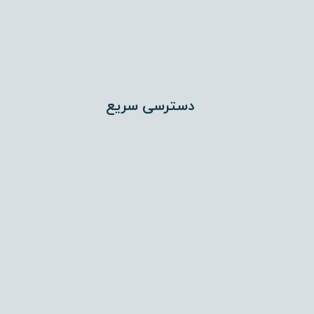
دسترسی سریع
اختلاط عمیق (DSM)
تراکم دینامیکی (Dynamic Compaction)
جت گروتینگ (Jet Grouting)
تزریق تحکیمی (Compaction Grouting)
میکروپایل (Micropile)
ستون شنی (Stone Column)
میخکوبی (Nailing)
مهارگذاری (Anchoring)