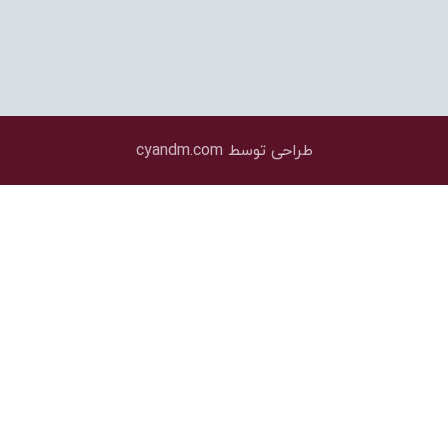
مهار متقابل (Strut)
طراحی توسط cyandm.com