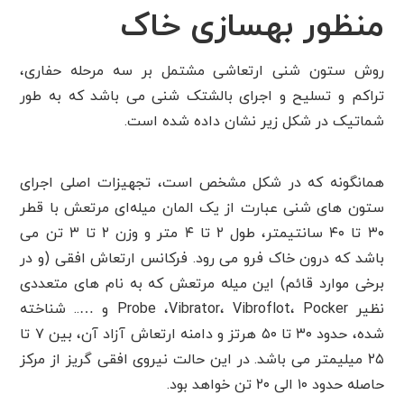
منظور بهسازی خاک
روش ستون شنی ارتعاشی مشتمل بر سه مرحله حفاری،
تراکم و تسلیح و اجرای بالشتک شنی می باشد که به طور
شماتیک در شکل زیر نشان داده شده است.
همانگونه که در شکل مشخص است، تجهیزات اصلی اجرای
ستون ­های شنی عبارت از یک المان میله‌ای مرتعش با قطر
۳۰ تا ۴۰ سانتیمتر، طول ۲ تا ۴ متر و وزن ۲ تا ۳ تن می
باشد که درون خاک فرو ‌می رود. فرکانس ارتعاش افقی (و در
برخی موارد قائم) این میله مرتعش که به نام های متعددی
نظیر Probe ،‌Vibrator، Vibroflot، Pocker و ….. شناخته
شده، حدود ۳۰ تا ۵۰ هرتز و دامنه ارتعاش آزاد آن، بین ۷ تا
۲۵ میلیمتر می باشد. در این حالت نیروی افقی گریز از مرکز
حاصله حدود ۱۰ الی ۲۰ تن خواهد بود.