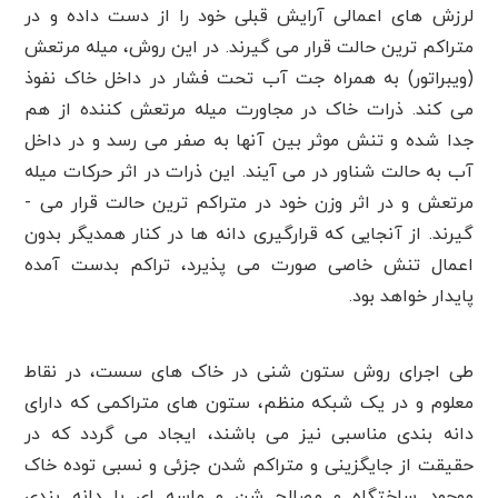
لرزش های اعمالی آرایش قبلی خود را از دست داده و در
متراکم ­ترین حالت قرار می­ گیرند. در این روش، میله مرتعش
(ویبراتور) به همراه جت آب تحت فشار در داخل خاک نفوذ
می­ کند. ذرات خاک در مجاورت میله مرتعش کننده از هم
جدا شده و تنش موثر بین آنها به صفر می­ رسد و در داخل
آب به حالت شناور در می­ آیند. این ذرات در اثر حرکات میله
مرتعش و در اثر وزن خود در متراکم ­ترین حالت قرار می ­
گیرند. از آنجایی که قرارگیری دانه­ ها در کنار همدیگر بدون
اعمال تنش خاصی صورت می ­پذیرد، تراکم بدست آمده
پایدار خواهد بود.
طی اجرای روش ستون شنی در خاک های سست، در نقاط
معلوم و در یک شبکه منظم، ستون های متراکمی که دارای
دانه بندی مناسبی نیز می باشند، ایجاد می گردد که در
حقیقت از جایگزینی و متراکم شدن جزئی و نسبی توده خاک
موجود ساختگاه و مصالح شن و ماسه ای با دانه بندی