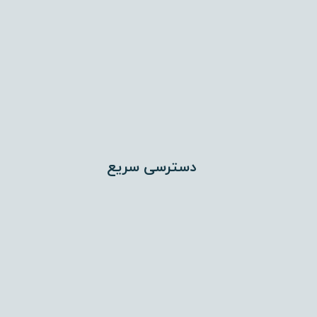
دسترسی سریع
اختلاط عمیق (DSM)
تراکم دینامیکی (Dynamic Compaction)
جت گروتینگ (Jet Grouting)
تزریق تحکیمی (Compaction Grouting)
میکروپایل (Micropile)
ستون شنی (Stone Column)