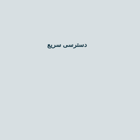
دسترسی سریع
اختلاط عمیق (DSM)
تراکم دینامیکی (Dynamic Compaction)
جت گروتینگ (Jet Grouting)
تزریق تحکیمی (Compaction Grouting)
میکروپایل (Micropile)
ستون شنی (Stone Column)
میخکوبی (Nailing)
مهارگذاری (Anchoring)