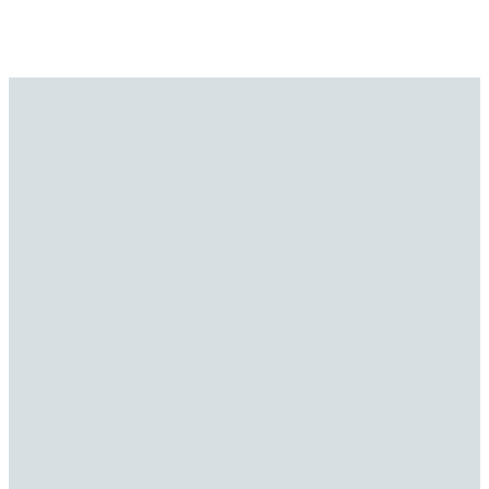
شرکت ابرند(سهامی خاص) با تکیه بر دانش فنی و سوابق مدیران
خود در مهندسی و ساخت پروژه‌های عمرانی و با هدف توسعه و
گسترش فناوری نوین و تکنیک­‌های روز دنیا در زمینه مدیریت،
طراحی، ساخت و اجرای پروژه‌­های عمرانی شكل گرفته است. اين
شرکت با برخورداري از نيروهاي مجرب، خلاق و نوآور، با تكيه بر
تخصص و صداقت در كار و بهره‌گيري از آخرين دستاوردهاي علمي و
اجرایی درصدد ارائه خدمات مهندسي در گستره وسيعي از