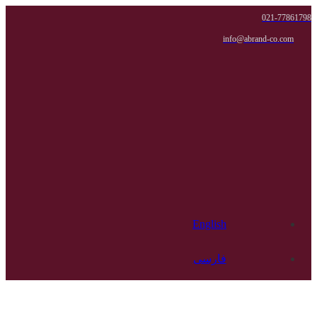
021-77861798
info@abrand-co.com
English
فارسی