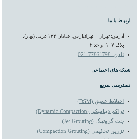
زمينه‌های مهندسي عمران می‌باشد.
ارتباط با ما
آدرس: تهران – تهرانپارس، خیابان ۱۳۴ غربی (بهار)،
پلاک ۱۰۷، واحد ۲
تلفن: 77861798-021
شبکه های اجتماعی
دسترسی سریع
اختلاط عمیق (DSM)
تراکم دینامیکی (Dynamic Compaction)
جت گروتینگ (Jet Grouting)
تزریق تحکیمی (Compaction Grouting)