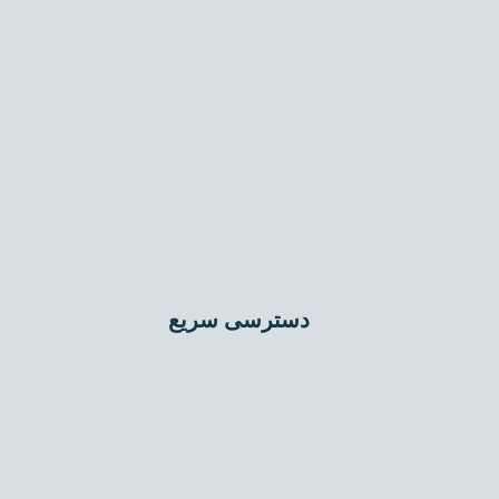
۱۰۷، واحد ۲
تلفن: 77861798-021
دسترسی سریع
اختلاط عمیق (DSM)
تراکم دینامیکی (Dynamic Compaction)
جت گروتینگ (Jet Grouting)
تزریق تحکیمی (Compaction Grouting)