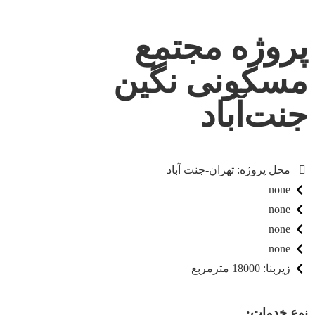
پروژه مجتمع
مسکونی نگین
جنت‌آباد
محل پروژه: تهران-جنت آباد
none
none
none
none
زیربنا: 18000 مترمربع
نوع خدمات: