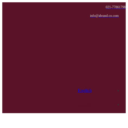
021-77861798
info@abrand-co.com
English
فارسی