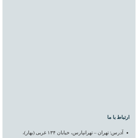
شرکت ابرند(سهامی خاص) با تکیه بر دانش فنی و سوابق مدیران
خود در مهندسی و ساخت پروژه‌های عمرانی و با هدف توسعه و
گسترش فناوری نوین و تکنیک­‌های روز دنیا در زمینه مدیریت،
طراحی، ساخت و اجرای پروژه‌­های عمرانی شكل گرفته است. اين
شرکت با برخورداري از نيروهاي مجرب، خلاق و نوآور، با تكيه بر
تخصص و صداقت در كار و بهره‌گيري از آخرين دستاوردهاي علمي و
اجرایی درصدد ارائه خدمات مهندسي در گستره وسيعي از
زمينه‌های مهندسي عمران می‌باشد.
ارتباط با ما
آدرس: تهران – تهرانپارس، خیابان ۱۳۴ غربی (بهار)،