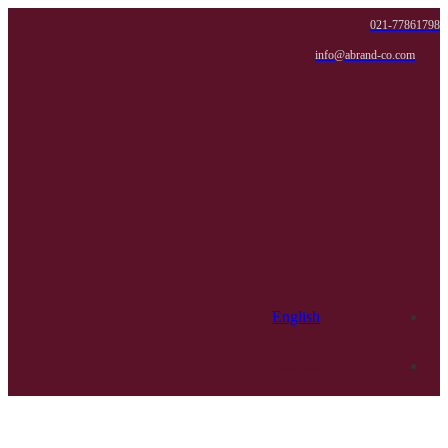
021-77861798
info@abrand-co.com
English
فارسی