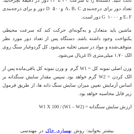
ثابت کنید. دستگاه را با سرعت ۳۰ تا ۳۳ دور در دقیقه بچرخانید.
تعداد دور برای درجه‌بندی A، B، C وD ۵۰۰ دور و برای درجه‌بندی
E، F و G ۱۰۰۰ دور است.
ماشین باید متعادل و به‌گونه‌ای حرکت کند که سرعت محیطی
یکنواخت وجود داشته باشد. دستگاه پس از تعداد دور مورد نظر
متوقف‌شده و مواد در سینی تخلیه می‌شود. کل گردوغبار سنگ روی
الک ۱.۷۰ میلی‌متری IS غربال می‌شود.
وزن اصلی نمونه کل = W1 گرم و وزن نمونه کل باقی‌مانده پس از
الک کردن = W2 گرم خواهد بود. سپس مقدار سایش سنگدانه بر
اساس آزمایش تعیین میزان سایش سنگ دانه ها، از طریق فرمول
زیر قابل محاسبه خواهد بود.
ارزش سایش سنگدانه = (W1 – W2) / W1 X 100
بیشتر بخوانید: روش
بهسازی خاک
در مهندسی