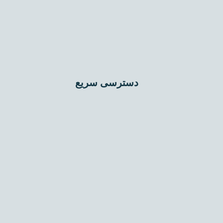
دسترسی سریع
اختلاط عمیق (DSM)
تراکم دینامیکی (Dynamic Compaction)
جت گروتینگ (Jet Grouting)
تزریق تحکیمی (Compaction Grouting)
میکروپایل (Micropile)
ستون شنی (Stone Column)
میخکوبی (Nailing)
مهارگذاری (Anchoring)