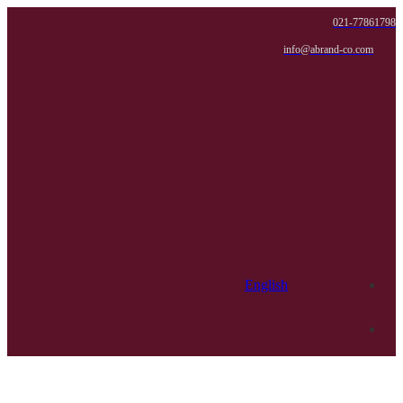
021-77861798
info@abrand-co.com
English
فارسی