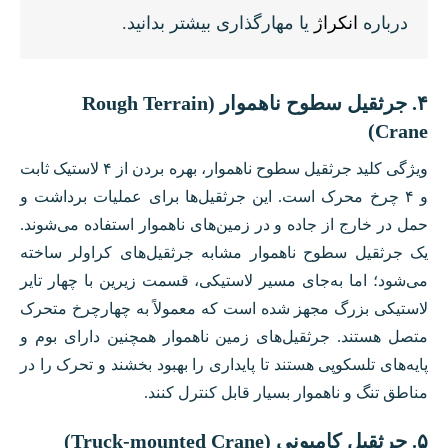
درباره
انکراژ
یا مهارگذاری بیشتر بدانید.
۴. جرثقیل سطوح ناهموار (Rough Terrain
Crane)
ویژگی کلید جرثقیل سطوح ناهموار، بهره بردن از ۴ لاستیک ثابت
و ۴ چرخ محرک است. این جرثقیل‌ها برای عملیات برداشت و
حمل در خارج از جاده و در زمین‌های ناهموار استفاده می‌شوند.
یک جرثقیل سطوح ناهموار مشابه جرثقیل‌های کراولر ساخته
می‌شود؛ اما به‌جای مسیر لاستیکی، قسمت زیرین با چهار تایر
لاستیکی بزرگ مجهز شده است که معمولاً به چهارچرخ متحرک
متصل هستند. جرثقیل‌های زمین ناهموار همچنین دارای بوم و
پایه‌های تلسکوپی هستند تا پایداری را بهبود بخشند و تحرک را در
مناطق تنگ و ناهموار بسیار قابل کنترل کنند.
۵. جرثقیل کامیونی (Truck-mounted Crane)