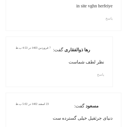
in site vghn herfeiye
پاسخ
7 فروردین 1403 در 4:53 ب.ظ
رها ذوالفقاری
گفت:
نظر لطف شماست
پاسخ
23 اسفند 1402 در 5:02 ب.ظ
مسعود
گفت:
دنیای جرثقیل خیلی گسترده ست