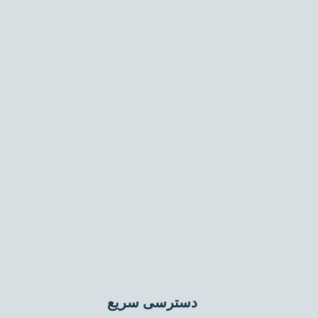
آدرس: تهران – تهرانپارس، خیابان ۱۳۴ غربی (بهار)، پلاک
۱۰۷، واحد ۲
تلفن: 77861798-021
دسترسی سریع