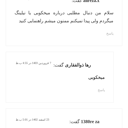
alireza.x
گفت:
سلام من دنبال مطلبی درباره میخکوبی یا نیلینگ
میگردم ولی پیدا نمیکنم ممنون میشم راهنمایی کنید
پاسخ
7 فروردین 1403 در 4:55 ب.ظ
رها ذوالفقاری
گفت:
میخکوبی
پاسخ
23 اسفند 1402 در 5:01 ب.ظ
1380re za
گفت: