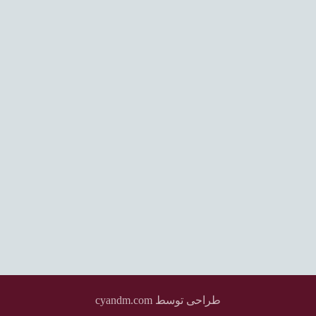
اختلاط عمیق (DSM)
تراکم دینامیکی (Dynamic Compaction)
جت گروتینگ (Jet Grouting)
تزریق تحکیمی (Compaction Grouting)
میکروپایل (Micropile)
ستون شنی (Stone Column)
میخکوبی (Nailing)
مهارگذاری (Anchoring)
مهار متقابل (Strut)
طراحی توسط cyandm.com